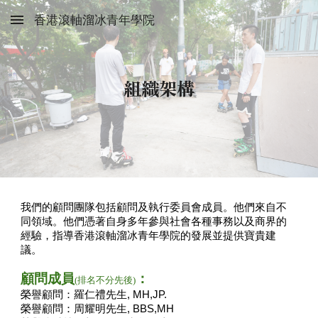
香港滾軸溜冰青年學院
Skip to main content
Skip to navigation
組織架構
我們的顧問團隊包括顧問及執行委員會成員。他們來自不
同領域。他們憑著自身多年參與社會各種事務以及商界的
經驗，指導香港滾軸溜冰青年學院的發展並提供寶貴建
議。
顧問成員
：
(排名不分先後)
榮譽顧問：羅仁禮先生
, MH,JP.
榮譽顧問：周耀明先生
, BBS,MH