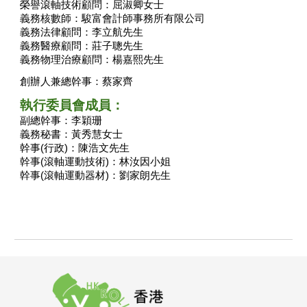
榮譽滾軸技術顧問：屈淑卿女士
義務核數師：駿富會計師事務所有限公司
義務法律顧問：李立航先生
義務醫療顧問：莊子聰先生
義務物理治療顧問：楊嘉熙先生
創辦人兼總幹事：蔡家齊
執行委員會成員：
副總
幹事
：李穎珊
義務秘書：黃秀慧女士
幹事
(
行政
)：陳浩文先生
幹事
(
滾軸運動技術
)：林汝因小姐
幹事
(
滾軸運動器材
)：劉家朗先生